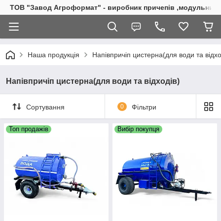
ТОВ "Завод Агроформат" - виробник причепів ,модульних б
Наша продукція
Напівпричіп цистерна(для води та відхо
Напівпричіп цистерна(для води та відходів)
Сортування
0
Фільтри
Топ продажів
Вибір покупця