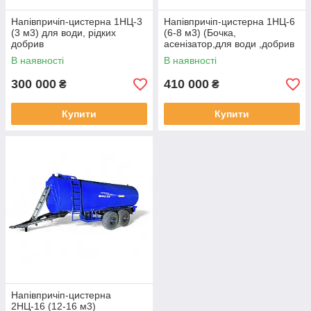
Напівпричіп-цистерна 1НЦ-3
Напівпричіп-цистерна 1НЦ-6
(3 м3) для води, рідких
(6-8 м3) (Бочка,
добрив
асенізатор,для води ,добрив
(Бочка,Резервуар,Асенізатор,
,МЖТ, ВНЦ для трактора)
В наявності
В наявності
ВНЦ,МЖТ)
300 000
410 000
₴
₴
Купити
Купити
Напівпричіп-цистерна
2НЦ-16 (12-16 м3)