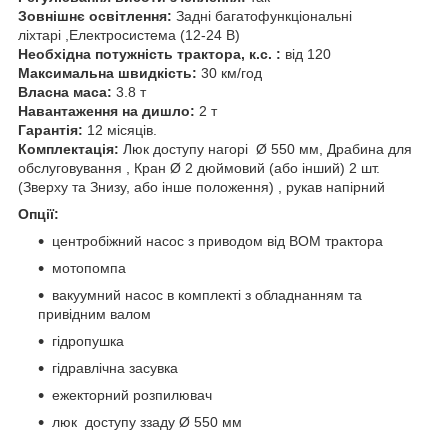
Зовнішнє освітлення:
Задні багатофункціональні
ліхтарі ,Електросистема (12-24 В)
Необхідна потужність трактора, к.с. :
від 120
Максимальна швидкість:
30 км/год
Власна маса:
3.8 т
Навантаження на дишло:
2 т
Гарантія:
12 місяців.
Комплектація:
Люк доступу нагорі Ø 550 мм, Драбина для
обслуговування , Кран Ø 2 дюймовий (або інший) 2 шт.
(Зверху та Знизу, або інше положення) , рукав напірний
Опції:
центробіжний насос з приводом від ВОМ трактора
мотопомпа
вакуумний насос в комплекті з обладнанням та
привідним валом
гідропушка
гідравлічна засувка
ежекторний розпилювач
люк доступу ззаду Ø 550 мм