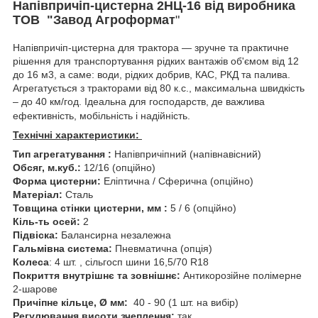
Напівпричіп-цистерна 2НЦ-16 від виробника
ТОВ "Завод Агроформат
"
Напівпричіп-цистерна для трактора — зручне та практичне
рішення для транспортування рідких вантажів об'ємом від 12
до 16 м3, а саме: води, рідких добрив, КАС, РКД та палива.
Агрегатується з тракторами від 80 к.с., максимальна швидкість
– до 40 км/год. Ідеальна для господарств, де важлива
ефективність, мобільність і надійність.
Технічні характеристики:
Тип агрегатування :
Напівпричіпний (напівнавісний)
Обсяг, м.куб.:
12/16
(опційно)
Форма цистерни:
Еліптична / Сферична (опційно)
Матеріал:
Сталь
Товщина стінки цистерни, мм :
5 / 6 (опційно)
Кіль-ть осей:
2
Підвіска:
Балансирна незалежна
Гальмівна система:
Пневматична (опція)
Колеса
: 4 шт. , сільгосп шини 16,5/70 R18
Покриття внутрішнє та зовнішнє:
Антикорозійне полімерне
2-шарове
Причіпне кільце, Ø мм:
40 - 90 (1 шт. на вибір)
Регулювання висоти зчеплення:
так