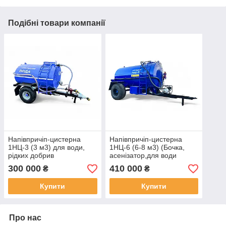
Подібні товари компанії
Напівпричіп-цистерна
Напівпричіп-цистерна
1НЦ-3 (3 м3) для води,
1НЦ-6 (6-8 м3) (Бочка,
рідких добрив
асенізатор,для води
(Бочка,Резервуар,Асенізатор,
,добрив ,МЖТ, ВНЦ для
300 000
410 000
₴
₴
ВНЦ,МЖТ)
трактора)
Купити
Купити
Про нас