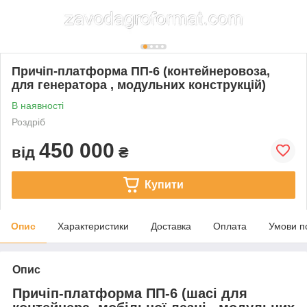
Причіп-платформа ПП-6 (контейнеровоза,
для генератора , модульних конструкцій)
В наявності
Роздріб
450 000
від
₴
Купити
Опис
Характеристики
Доставка
Оплата
Умови п
Опис
Причіп-платформа ПП-6 (шасі для