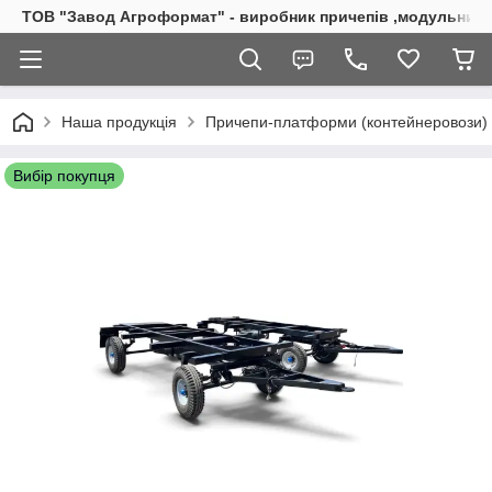
ТОВ "Завод Агроформат" - виробник причепів ,модульних б
Наша продукція
Причепи-платформи (контейнеровози)
Вибір покупця