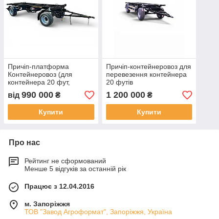
Причіп-платформа
Причіп-контейнеровоз для
Контейнеровоз (для
перевезення контейнера
контейнера 20 фут,
20 футів
мобільної лазні
990 000
1 200 000
від
₴
₴
,генератора)
Купити
Купити
Про нас
Рейтинг не сформований
Менше 5 відгуків за останній рік
Працює з 12.04.2016
м. Запоріжжя
ТОВ "Завод Агроформат", Запоріжжя, Україна