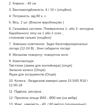
Кліренс - 40 см
Вантажопідйомність: 6 / 10 т (опційно)
Потужність: від 80 к. с.
Вісь: 2 шт. (Власне виробництво )
Гальмівна система: Пневматична 1- або 2- контурна
барабанного типу на 1 або 2 осях ,
стоянкове гальмо (опційно)
Зовнішнє освітлення: Задні багатофункціональні
ліхтарі (12-24 В) , бічні габаритні ліхтарі
Механізм повороту: поворотне коло
Комплектація:
Твістлоки (замки для контейнера) (опція)
Запасне колесо (Опція)
Ящик для інструментів (Опція)
Колеса :
Бездискові камерні шини
15.5/65 R18 /
12.00-18
Підвіска: ресорна .
Причіпне кільце Ø40 - Ø90 мм (на вибір)
Макс. швидкість - 40 / 60 км/год (опціонально)