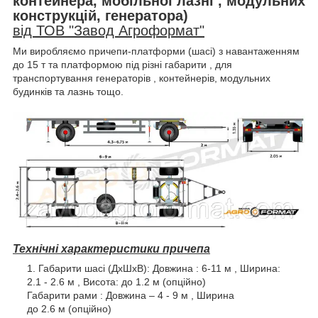
контейнера, мобільної лазні , модульних
конструкцій, генератора)
від ТОВ "Завод Агроформат"
Ми виробляємо причепи-платформи (шасі) з навантаженням
до 15 т та платформою під різні габарити , для
транспортування генераторів , контейнерів, модульних
будинків та лазнь тощо.
Технічні характеристики причепа
Габарити шасі (ДхШхВ): Довжина : 6-11 м , Ширина:
2.1 - 2.6 м , Висота: до 1.2 м (опційно)
Габарити рами : Довжина – 4 - 9 м , Ширина
до 2.6 м (опційно)