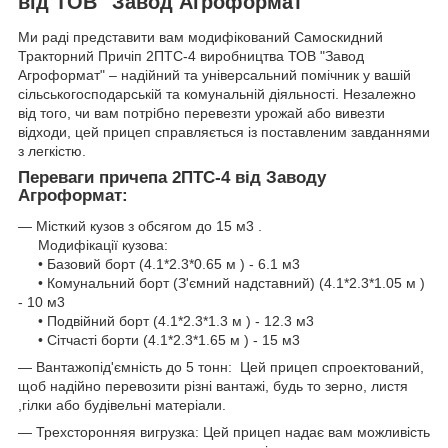
від ТОВ "Завод Агроформат"
Ми раді представити вам модифікований Самоскидний
Тракторний Причіп 2ПТС-4 виробництва ТОВ "Завод
Агроформат" – надійний та універсальний помічник у вашій
сільськогосподарській та комунальній діяльності. Незалежно
від того, чи вам потрібно перевезти урожай або вивезти
відходи, цей прицеп справляється із поставленим завданнями
з легкістю.
Переваги причепа 2ПТС-4 від Заводу
Агроформат:
— Місткий кузов з обсягом до 15 м3 .
Модифікації кузова:
• Базовий борт (4.1*2.3*0.65 м ) - 6.1 м3
• Комунальний борт (З'ємний надставний) (4.1*2.3*1.05 м )
- 10 м3
• Подвійний борт (4.1*2.3*1.3 м ) - 12.3 м3
• Сітчасті борти (4.1*2.3*1.65 м ) - 15 м3
— Вантажопід'ємність до 5 тонн: Цей прицеп спроектований,
щоб надійно перевозити різні вантажі, будь то зерно, листя
,гілки або будівельні матеріали.
— Трехсторонняя вигрузка: Цей прицеп надає вам можливість