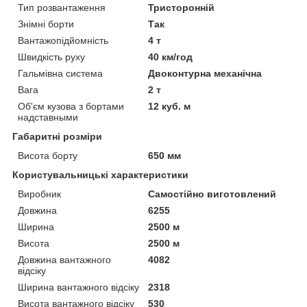
Тип розвантаження
Тристоронній
Знімні борти
Так
Вантажопідйомність
4 т
Швидкість руху
40 км/год
Гальмівна система
Двоконтурна механічна
Вага
2 т
Об'єм кузова з бортами
12 куб. м
надставными
Габаритні розміри
Висота борту
650 мм
Користувальницькі характеристики
Виробник
Самостійно виготовлений
Довжина
6255
Ширина
2500 м
Висота
2500 м
Довжина вантажного
4082
відсіку
Ширина вантажного відсіку
2318
Висота вантажного відсіку
530