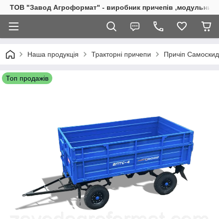
ТОВ "Завод Агроформат" - виробник причепів ,модульних б
Наша продукція
Тракторні причепи
Причіп Самоскид 
Топ продажів