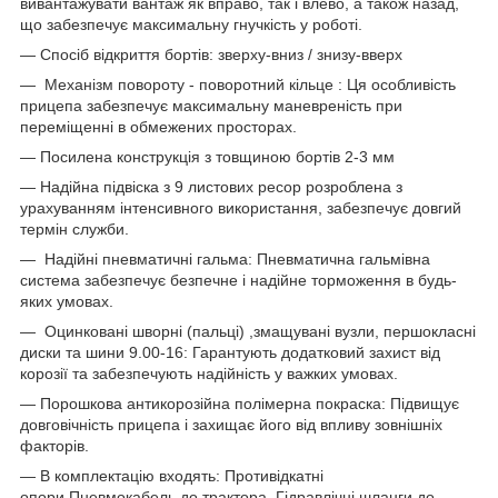
вивантажувати вантаж як вправо, так і влево, а також назад,
що забезпечує максимальну гнучкість у роботі.
— Спосіб відкриття бортів: зверху-вниз / знизу-вверх
— Механізм повороту - поворотний кільце : Ця особливість
прицепа забезпечує максимальну маневреність при
переміщенні в обмежених просторах.
— Посилена конструкція з товщиною бортів 2-3 мм
— Надійна підвіска з 9 листових ресор розроблена з
урахуванням інтенсивного використання, забезпечує довгий
термін служби.
— Надійні пневматичні гальма: Пневматична гальмівна
система забезпечує безпечне і надійне торможення в будь-
яких умовах.
— Оцинковані шворні (пальці) ,змащувані вузли, першокласні
диски та шини 9.00-16: Гарантують додатковий захист від
корозії та забезпечують надійність у важких умовах.
— Порошкова антикорозійна полімерна покраска: Підвищує
довговічність прицепа і захищає його від впливу зовнішніх
факторів.
— В комплектацію входять: Противідкатні
опори,Пневмокабель до трактора, Гідравлічні шланги до