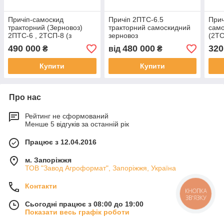
Причіп-самоскид
Причіп 2ПТС-6.5
Прич
тракторний (Зерновоз)
тракторний самоскидний
сам
2ПТС-6 , 2ТСП-8 (з
зерновоз
(2Т
тентом)
490 000
480 000
320
₴
від
₴
Купити
Купити
Про нас
Рейтинг не сформований
Менше 5 відгуків за останній рік
Працює з 12.04.2016
м. Запоріжжя
ТОВ "Завод Агроформат", Запоріжжя, Україна
Контакти
КНОПКА
ЗВ'ЯЗКУ
Сьогодні працює з 08:00 до 19:00
Показати весь графік роботи