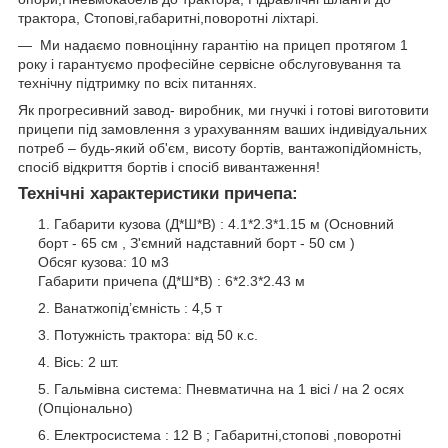
трактора, Стопові,габаритні,поворотні ліхтарі.
— Ми надаємо повноцінну гарантію на прицеп протягом 1
року і гарантуємо професійне сервісне обслуговування та
технічну підтримку по всіх питаннях.
Як прогресивний завод- виробник, ми гнучкі і готові виготовити
прицепи під замовлення з урахуванням ваших індивідуальних
потреб – будь-який об'єм, висоту бортів, вантажопідйомність,
спосіб відкриття бортів і спосіб вивантаження!
Технічні характеристики причепа:
Габарити кузова (Д*Ш*В) : 4.1*2.3*1.15 м (Основний
борт - 65 см , З'ємний надставний борт - 50 см )
Обсяг кузова: 10 м3
Габарити причепа (Д*Ш*В) : 6*2.3*2.43 м
Ванатжопід’ємність : 4,5 т
Потужність трактора: від 50 к.с.
Вісь: 2 шт.
Гальмівна система: Пневматична на 1 вісі / на 2 осях
(Опціонально)
Електросистема : 12 В ; Габаритні,стопові ,поворотні