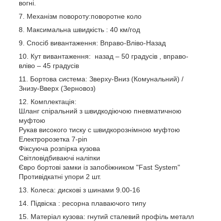
вогні.
Механізм повороту:поворотне коло
Максимальна швидкість : 40 км/год
Спосіб вивантаження: Вправо-Вліво-Назад
Кут вивантаження: назад – 50 градусів , вправо-
вліво – 45 градусів
Бортова система: Зверху-Вниз (Комунальний) /
Знизу-Вверх (Зерновоз)
Комплектація:
Шланг спіральний з швидкодіючою пневматичною
муфтою
Рукав високого тиску с швидкорознімною муфтою
Електророзетка 7-pin
Фіксуюча розпірка кузова
Світловідбиваючі наліпки
Євро бортові замки із запобіжником "Fast System"
Противідкатні упори 2 шт.
Колеса: дискові з шинами 9.00-16
Підвіска : ресорна плаваючого типу
Матеріал кузова: гнутий сталевий профіль металл