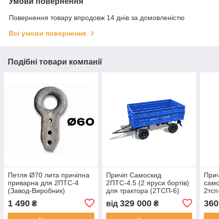
Умови повернення
Повернення товару впродовж 14 днів за домовленістю
Всі умови повернення
Подібні товари компанії
Петля Ø70 лита причіпна
Причіп Самоскид
Прич
приварна для 2ПТС-4
2ПТС-4.5 (2 яруси бортів)
сам
(Завод-Виробник)
для трактора (2ТСП-6)
2тсп
1 490
329 000
360
₴
від
₴